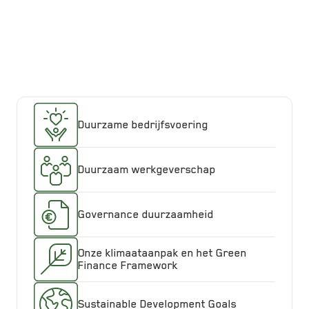
geformuleerd hebben en rapporteren
over onze impact op deze
onderwerpen. Ontdek hoe we samen
het verschil kunnen maken!
Duurzame bedrijfsvoering
Duurzaam werkgeverschap
Governance duurzaamheid
Onze klimaataanpak en het Green
Finance Framework
Sustainable Development Goals