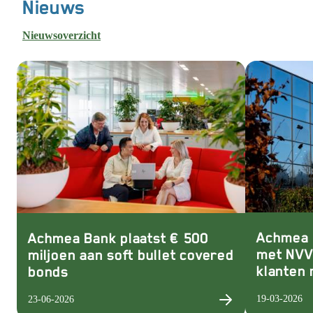
Nieuws
Nieuwsoverzicht
Achmea 
Achmea Bank plaatst € 500
met NVVK
miljoen aan soft bullet covered
klanten
bonds
19-03-2026
23-06-2026