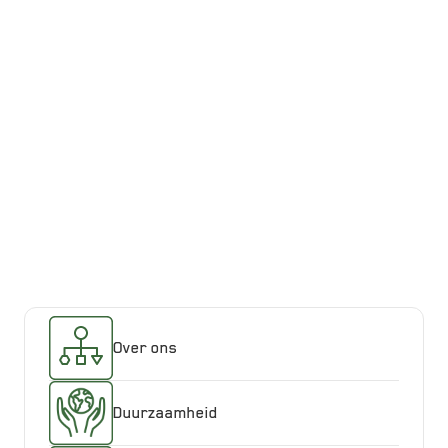
Achmea Bank is onderdeel van
Achmea, een van de grootste
financiële dienstverleners van
Nederland met een coöperatieve
achtergrond. Wij bieden spaar- en
hypotheekproducten en
beleggingsdiensten aan. Dat doen we
via de merken Centraal Beheer, Acier
Attens Hypotheken en Achmea Bank.
Over ons
Duurzaamheid